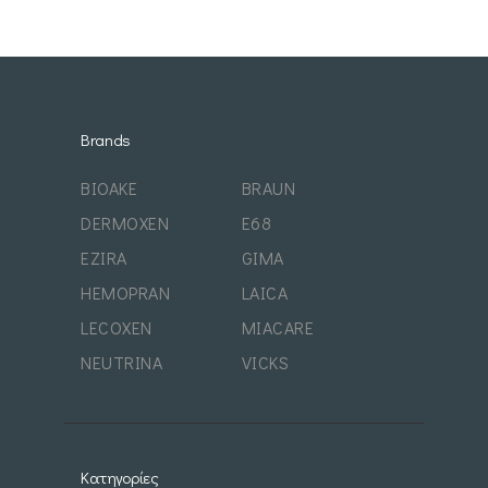
Brands
BIOAKE
BRAUN
DERMOXEN
E68
EZIRA
GIMA
HEMOPRAN
LAICA
LECOXEN
MIACARE
NEUTRINA
VICKS
Κατηγορίες