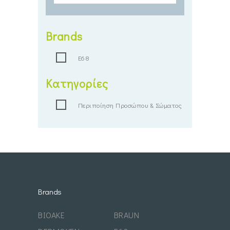
Brands
Ε68
Κατηγορίες
Περιποίηση Προσώπου & Σώματος
Brands
BIOAKE
BRAUN