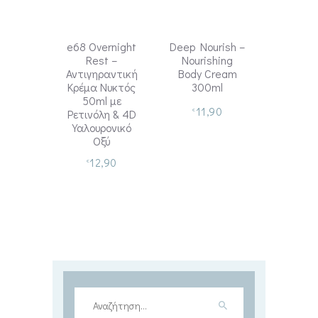
e68 Overnight
Deep Nourish –
Rest –
Nourishing
Αντιγηραντική
Body Cream
Κρέμα Νυκτός
300ml
50ml με
11,90
€
Ρετινόλη & 4D
Υαλουρονικό
Οξύ
12,90
€
Αναζήτηση
για: