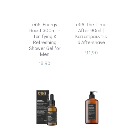
e68 Energy
e68 The Time
Boost 300ml –
After 90ml |
Tonifying &
Καταπραϋντικ
Refreshing
ό Aftershave
Shower Gel for
11,90
€
Men
8,90
€