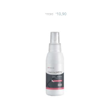
10,90
11,90
€
€