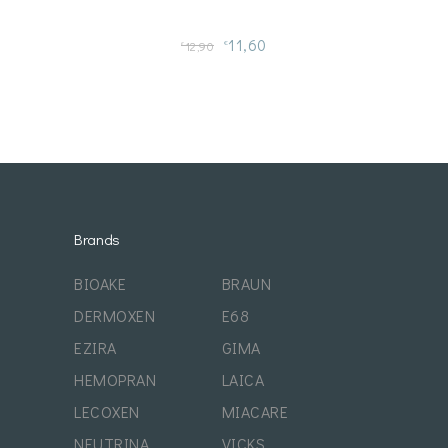
11,60
12,90
€
€
Brands
BIOAKE
BRAUN
DERMOXEN
E68
EZIRA
GIMA
HEMOPRAN
LAICA
LECOXEN
MIACARE
NEUTRINA
VICKS