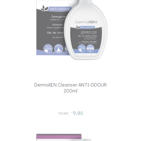
DermoXEN Cleanser ANTI-ODOUR
200ml
9,80
10,90
€
€