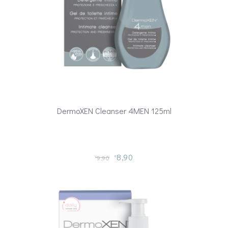
DermoXEN Cleanser 4MEN 125ml
8,90
9,90
€
€