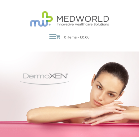
MEDWORLD
Innovative Healthcare Solutions
0 items
-
€0,00
ΑΡΧΙΚΗ
Η ΕΤΑΙΡΕΙΑ
BRANDS
ΠΡΟΪΟΝΤΑ
PROMO PACKS
ΣΗΜΕΊΑ ΠΏΛΗΣΗΣ
ΣΥΜΒΟΥΛΕΣ ΕΥΕΞΙΑΣ
ΕΚΔΗΛΩΣΕΙΣ
ΕΠΙΚΟΙΝΩΝΙΑ