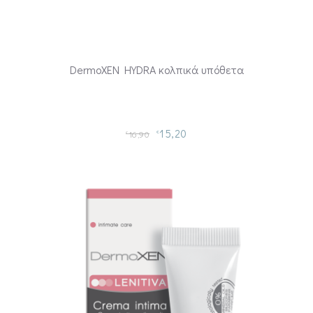
DermoXEN HYDRA κολπικά υπόθετα
15,20
16,90
€
€