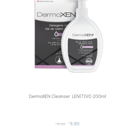
DermoXEN Cleanser LENITIVO 200ml
9,80
10,90
€
€