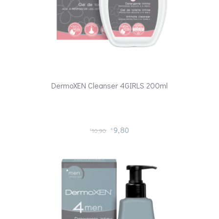
DermoXEN Cleanser 4GIRLS 200ml
9,80
10,90
€
€