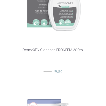
DermoXEN Cleanser PRONEEM 200ml
9,80
10,90
€
€