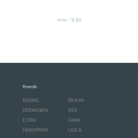
9,80
10,90
€
€
Brands
BIOAKE
BRAUN
DERMOXEN
E68
EZIRA
GIMA
HEMOPRAN
LAICA