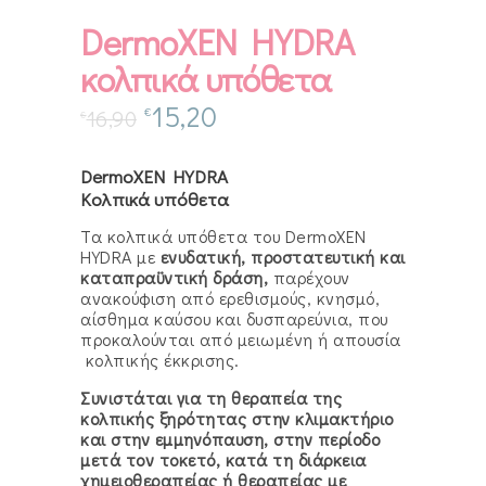
DermoXEN HYDRA
κολπικά υπόθετα
15,20
€
16,90
€
DermoXEN HYDRA
Κολπικά υπόθετα
Τα κολπικά υπόθετα του DermoXEN
HYDRA με
ενυδατική, προστατευτική και
καταπραϋντική δράση,
παρέχουν
ανακούφιση από ερεθισμούς, κνησμό,
αίσθημα καύσου και δυσπαρεύνια, που
προκαλούνται από μειωμένη ή απουσία
κολπικής έκκρισης.
Συνιστάται για τη θεραπεία της
κολπικής ξηρότητας στην κλιμακτήριο
και στην εμμηνόπαυση, στην περίοδο
μετά τον τοκετό, κατά τη διάρκεια
χημειοθεραπείας ή θεραπείας με