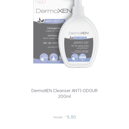
DermoXEN Cleanser ANTI-ODOUR
200ml
9,80
10,90
€
€