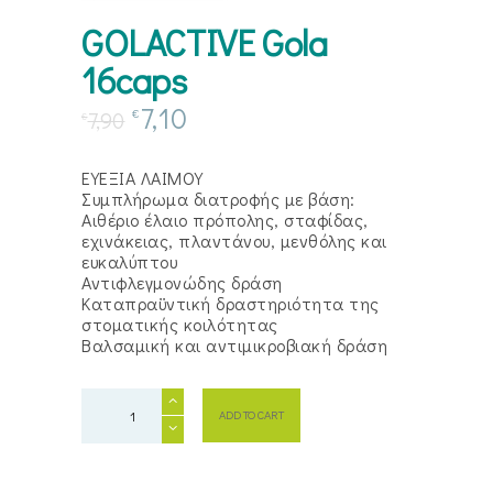
GOLACTIVE Gola
16caps
7,10
€
7,90
€
ΕΥΕΞΙΑ ΛΑΙΜΟΥ
Συμπλήρωμα διατροφής με βάση:
Αιθέριο έλαιο πρόπολης, σταφίδας,
εχινάκειας, πλαντάνου, μενθόλης και
ευκαλύπτου
Αντιφλεγμονώδης δράση
Καταπραϋντική δραστηριότητα της
στοματικής κοιλότητας
Βαλσαμική και αντιμικροβιακή δράση
GOLACTIVE
ADD TO CART
Gola
16caps
quantity