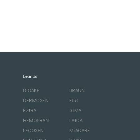
Brands
BIOAKE
BRAUN
DERMOXEN
E68
EZIRA
GIMA
HEMOPRAN
LAICA
LECOXEN
MIACARE