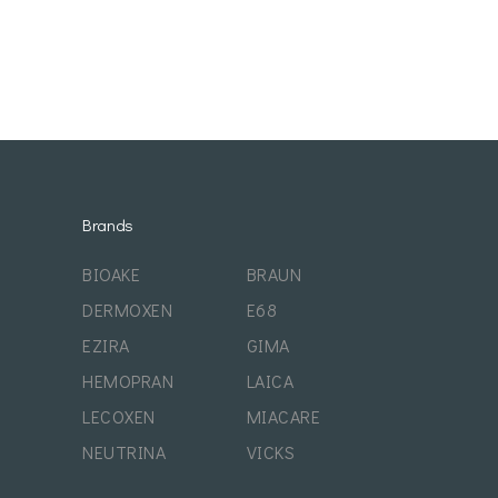
Brands
BIOAKE
BRAUN
DERMOXEN
E68
EZIRA
GIMA
HEMOPRAN
LAICA
LECOXEN
MIACARE
NEUTRINA
VICKS