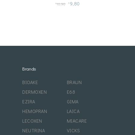
9,80
10,90
€
€
Brands
BIOAKE
BRAUN
DERMOXEN
E68
EZIRA
GIMA
HEMOPRAN
LAICA
LECOXEN
MIACARE
NEUTRINA
VICKS