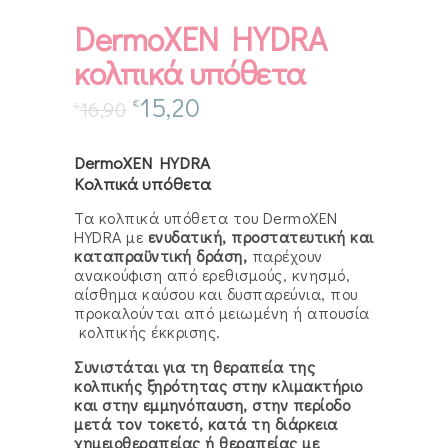
DermoXEN HYDRA
κολπικά υπόθετα
15,20
€
16,90
€
DermoXEN HYDRA
Κολπικά υπόθετα
Τα κολπικά υπόθετα του DermoXEN
HYDRA με
ενυδατική, προστατευτική και
καταπραϋντική δράση,
παρέχουν
ανακούφιση από ερεθισμούς, κνησμό,
αίσθημα καύσου και δυσπαρεύνια, που
προκαλούνται από μειωμένη ή απουσία
κολπικής έκκρισης.
Συνιστάται για τη θεραπεία της
κολπικής ξηρότητας στην κλιμακτήριο
και στην εμμηνόπαυση, στην περίοδο
μετά τον τοκετό, κατά τη διάρκεια
χημειοθεραπείας ή θεραπείας με