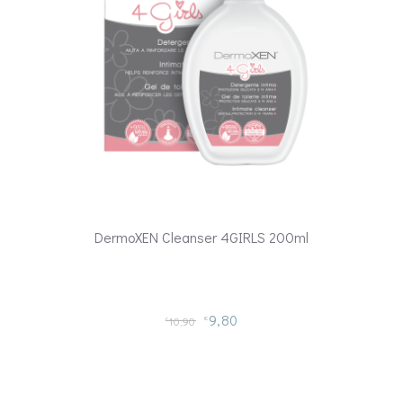
DermoXEN Cleanser 4GIRLS 200ml
9,80
10,90
€
€