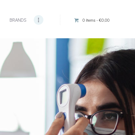
Α
BRANDS
0 items
-
€0,00