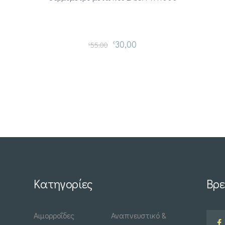
30,00
55,00
€
€
Κατηγορίες
Βρε
Αιμορροΐδες
Αναπνευστικό &