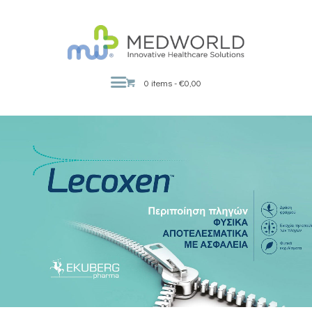
MEDWORLD
Innovative Healthcare Solutions
0 items
-
€0,00
ΑΡΧΙΚΗ
Η ΕΤΑΙΡΕΙΑ
BRANDS
ΠΡΟΪΟΝΤΑ
PROMO PACKS
ΣΗΜΕΊΑ ΠΏΛΗΣΗΣ
ΣΥΜΒΟΥΛΕΣ ΕΥΕΞΙΑΣ
ΕΚΔΗΛΩΣΕΙΣ
ΕΠΙΚΟΙΝΩΝΙΑ