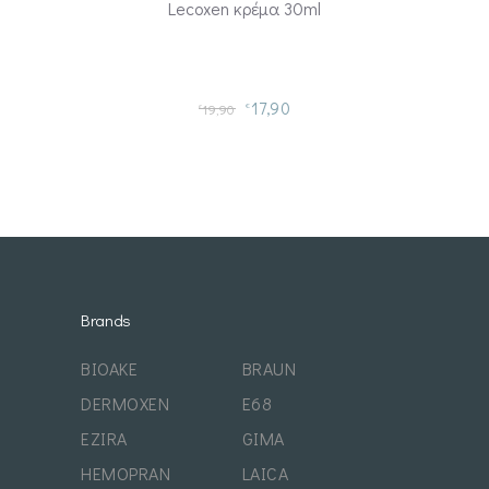
Lecoxen κρέμα 30ml
17,90
19,90
€
€
Brands
BIOAKE
BRAUN
DERMOXEN
E68
EZIRA
GIMA
HEMOPRAN
LAICA