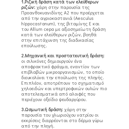
1.Ριζική δράση κατά των ελεύθερων
ριζών:
χάρη στην παρουσία της
Προανθοκυανιδίνης Α2 που προέρχεται
από την αγριοκαστανιά (Aesculus
hippocastanum), της βιταμίνης Ε και
του Allium cepa με αξιοσημείωτη δράση
κατά των ελεύθερων ριζών, βοηθά
στην επιτάχυνση της διαδικασίας
επούλωσης.
2.Μηχανική και προστατευτική δράση:
οι σιλικόνες δημιουργούν ένα
αποφρακτικό φράγμα, εναντίον των
επιβλαβών μικροοργανισμών, το οποίο
διευκολύνει την επούλωση της πληγής.
Επιπλέον, αποτρέπουν το σχηματισμό
χηλοειδών και υπερτροφικών ουλών πιο
αποτελεσματικά από αλοιφές που
περιέχουν οξείδιο ψευδαργύρου.
3.Ωσμωτική δράση:
χάρη στην
παρουσία του χλωριούχου νατρίου οι
εκκρίσεις διαρρέονται στο δέρμα γύρω
από την πληγή.