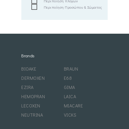
Περιποίηση πληγών
Περιποίηση Προσώπου & Σώματος
Brands
BIOAKE
BRAUN
DERMOXEN
E68
EZIRA
GIMA
HEMOPRAN
LAICA
LECOXEN
MIACARE
NEUTRINA
VICKS