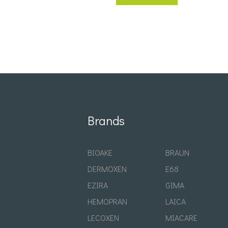
Brands
BIOAKE
BRAUN
DERMOXEN
E68
EZIRA
GIMA
HEMOPRAN
LAICA
LECOXEN
MIACARE