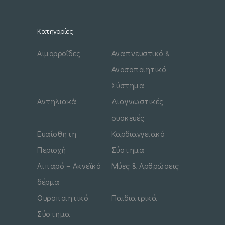
g
a
Κατηγορίες
t
Αιμορροΐδες
Αναπνευστικό &
i
Ανοσοποιητικό
Σύστημα
o
Αντηλιακά
Διαγνωστικές
n
συσκευές
Ευαίσθητη
Καρδιαγγειακό
Περιοχή
Σύστημα
Λιπαρό – Ακνεϊκό
Μύες & Αρθρώσεις
δέρμα
Ουροποιητικό
Παιδιατρικά
Σύστημα